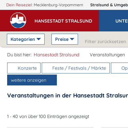
Dein Reiseziel:
Mecklenburg-Vorpommern
Stralsund
& Umgeb
HANSESTADT STRALSUND
UNTE
Kategorien
Preise
Filter zurücksetzen
Du bist hier:
Hansestadt Stralsund
Veranstaltungen
Konzerte
Feste / Festivals / Märkte
Ope
weitere anzeigen
Veranstaltungen in der Hansestadt Stralsu
1 - 40 von über 100 Einträgen angezeigt