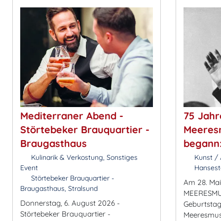
Mediterraner Abend -
75 Jahr
Störtebeker Brauquartier -
Meeresm
Braugasthaus
begann: 
Kulinarik & Verkostung, Sonstiges
Kunst / 
Event
Hansesta
Störtebeker Brauquartier -
Am 28. Mai
Braugasthaus, Stralsund
MEERESMUS
Donnerstag, 6. August 2026 -
Geburtsta
Störtebeker Brauquartier -
Meeresmus