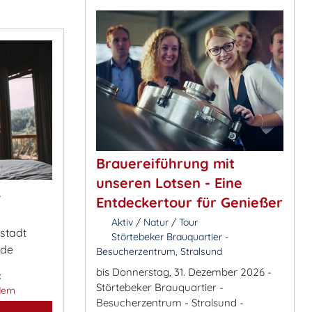
Brauereiführung mit
unseren Lotsen - Eine
&
Entdeckertour für Genießer
Aktiv / Natur / Tour
estadt
Störtebeker Brauquartier -
.de
Besucherzentrum, Stralsund
bis Donnerstag, 31. Dezember 2026 -
:
Störtebeker Brauquartier -
ern
Besucherzentrum - Stralsund -