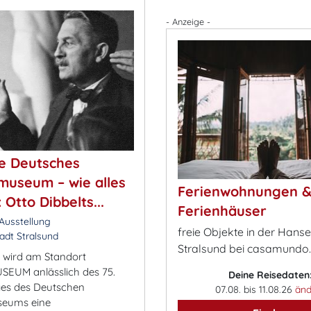
- Anzeige -
e Deutsches
useum – wie alles
Ferienwohnungen 
Otto Dibbelts...
Ferienhäuser
Ausstellung
freie Objekte in der Hans
dt Stralsund
Stralsund bei casamundo
 wird am Standort
EUM anlässlich des 75.
Deine Reisedaten
ges des Deutschen
07.08. bis 11.08.26
änd
eums eine