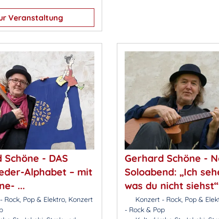
ur Veranstaltung
 Schöne - DAS
Gerhard Schöne - 
ieder-Alphabet – mit
Soloabend: „Ich seh
e- ...
was du nicht siehst“
- Rock, Pop & Elektro, Konzert
Konzert - Rock, Pop & Elek
p
- Rock & Pop