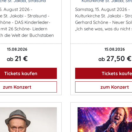
che St. Jakobi, Stralsund
Kulturkirche St. Jakobi, Str
5. August 2026 -
Samstag, 15. August 2026 -
e St. Jakobi - Stralsund -
Kulturkirche St. Jakobi - Str
höne - DAS Kinderlieder-
Gerhard Schöne - Neuer So
 mit 26 Schöne- Liedern
„Ich sehe was, was du nicht 
h die Welt der Buchstaben
15.08.2026
15.08.2026
21 €
27,50 €
ab
ab
Tickets kaufen
Tickets kauf
zum Konzert
zum Konzert