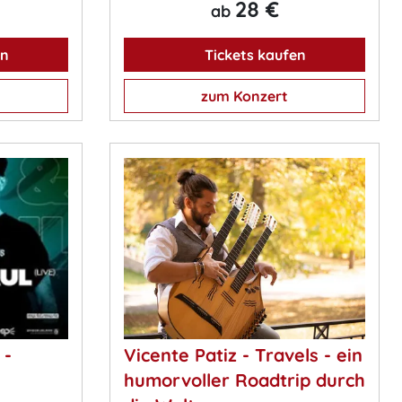
28 €
ab
en
Tickets kaufen
zum Konzert
 -
Vicente Patiz - Travels - ein
humorvoller Roadtrip durch