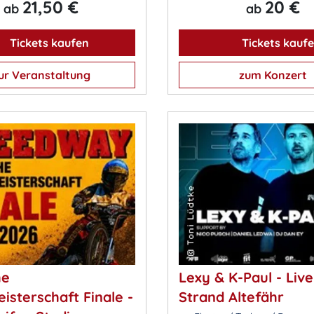
21,50 €
20 €
ab
ab
Tickets kaufen
Tickets kauf
ur Veranstaltung
zum Konzert
he
Lexy & K-Paul - Live
isterschaft Finale -
Strand Altefähr