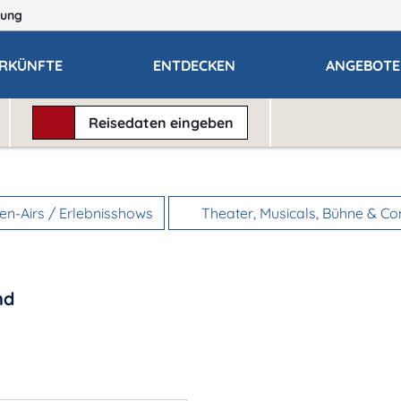
ung
RKÜNFTE
ENTDECKEN
ANGEBOTE
Reisedaten
eingeben
n-Airs / Erlebnisshows
Theater, Musicals, Bühne & C
nd