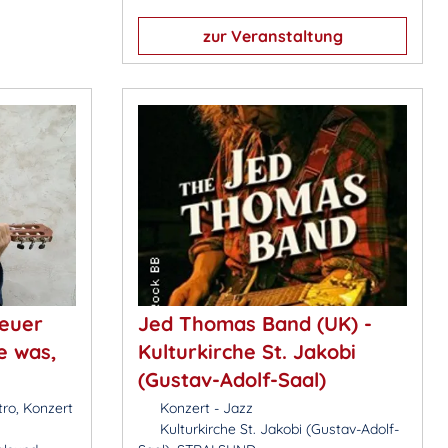
zur Veranstaltung
Neuer
Jed Thomas Band (UK) -
e was,
Kulturkirche St. Jakobi
(Gustav-Adolf-Saal)
tro, Konzert
Konzert - Jazz
Kulturkirche St. Jakobi (Gustav-Adolf-