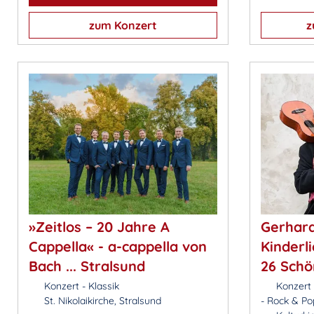
zum Konzert
z
»Zeitlos – 20 Jahre A
Gerhard
Cappella« - a-cappella von
Kinderl
Bach ... Stralsund
26 Schön
Konzert - Klassik
Konzert 
St. Nikolaikirche, Stralsund
- Rock & Po