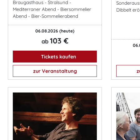
Braugasthaus - Stralsund -
Sonderausst
Mediterraner Abend - Biersommelier
Dibbelt erö
Abend - Bier-Sommelierabend
06.08.2026
(heute)
103 €
ab
06.
Tickets kaufen
zur Veranstaltung
z