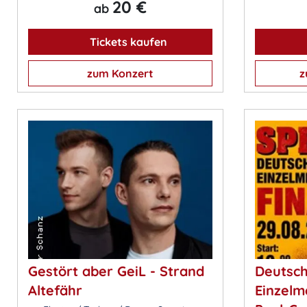
20 €
ab
Tickets kaufen
zum Konzert
z
Gestört aber GeiL - Strand
Deutsc
Altefähr
Einzelme