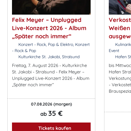
Felix Meyer – Unplugged
Verkost
Live-Konzert 2026 - Album
Weißen 
„Später noch immer“
ausgewä
Konzert - Rock, Pop & Elektro, Konzert
Kulinari
- Rock & Pop
Event
Kulturkirche St. Jakobi, Stralsund
Hafen St
Freitag, 7. August 2026 - Kulturkirche
bis Mittwo
St. Jakobi - Stralsund - Felix Meyer –
Hafen Stra
Unplugged Live-Konzert 2026 - Album
Verkostung
„Später noch immer“
- Verkoste
Brauspezial
07.08.2026
(morgen)
35 €
ab
Tickets kaufen