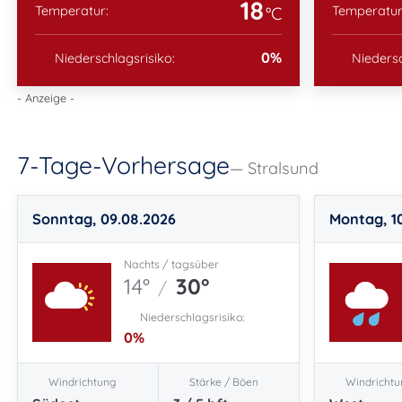
18
Temperatur:
Temperatur
°C
0
%
Niederschlagsrisiko:
Niedersc
- Anzeige -
7-Tage-Vorhersage
Stralsund
Sonntag, 09.08.2026
Montag, 1
Nachts / tagsüber
14°
30°
/
Niederschlagsrisiko:
0
%
Windrichtung
Stärke / Böen
Windrichtu