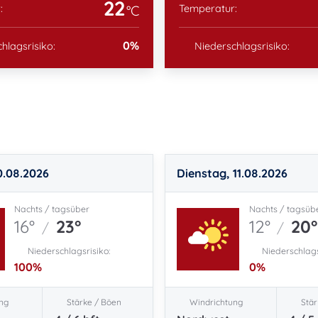
22
:
Temperatur:
°C
0
%
hlagsrisiko:
Niederschlagsrisiko:
0.08.2026
Dienstag, 11.08.2026
Nachts / tagsüber
Nachts / tagsüb
16°
23°
12°
20°
/
/
Niederschlagsrisiko:
Niederschlags
100
%
0
%
ng
Stärke / Böen
Windrichtung
Stär