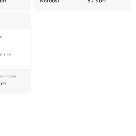
bft
Nordost
3 / 3
bft
er
risiko:
ke / Böen
bft