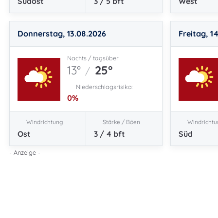
Südost
3 / 5
bft
West
Donnerstag, 13.08.2026
Freitag, 1
Nachts / tagsüber
13°
25°
/
Niederschlagsrisiko:
0
%
Windrichtung
Stärke / Böen
Windrichtu
Ost
3 / 4
bft
Süd
- Anzeige -