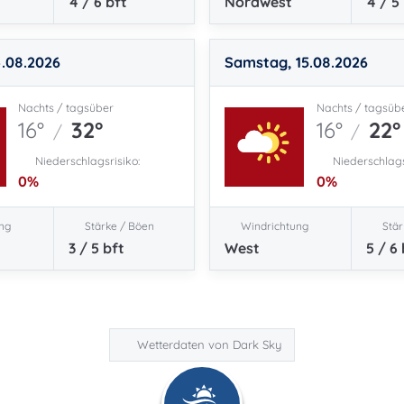
4 / 6
bft
Nordwest
4 / 5
4.08.2026
Samstag, 15.08.2026
Nachts / tagsüber
Nachts / tagsüb
16°
32°
16°
22°
/
/
Niederschlagsrisiko:
Niederschlags
0
%
0
%
ng
Stärke / Böen
Windrichtung
Stär
3 / 5
bft
West
5 / 6
Wetterdaten von Dark Sky