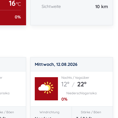
16
°C
10 km
Sichtweite
0
%
Mittwoch, 12.08.2026
er
Nachts / tagsüber
12°
22°
/
risiko:
Niederschlagsrisiko:
0
%
ke / Böen
Windrichtung
Stärke / Böen