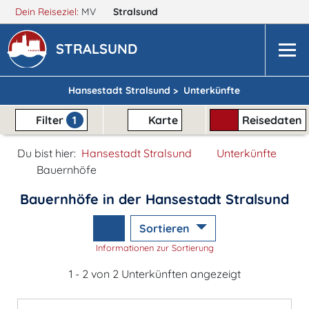
Dein Reiseziel:
MV
Stralsund
STRALSUND
Hansestadt Stralsund >
Unterkünfte
Filter
1
Karte
Reisedaten
Du bist hier:
Hansestadt Stralsund
Unterkünfte
Bauernhöfe
Bauernhöfe in der Hansestadt Stralsund
Sortieren
Informationen zur Sortierung
1 - 2 von 2 Unterkünften angezeigt