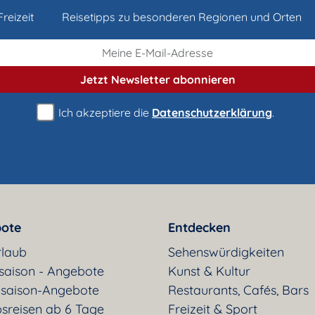
reizeit
Reisetipps zu besonderen Regionen und Orten
Jetzt Newsletter
abonnieren
Ich akzeptiere die
Datenschutzerklärung
.
ote
Entdecken
rlaub
Sehenswürdigkeiten
saison - Angebote
Kunst & Kultur
saison-Angebote
Restaurants, Cafés, Bars
sreisen ab 6 Tage
Freizeit & Sport