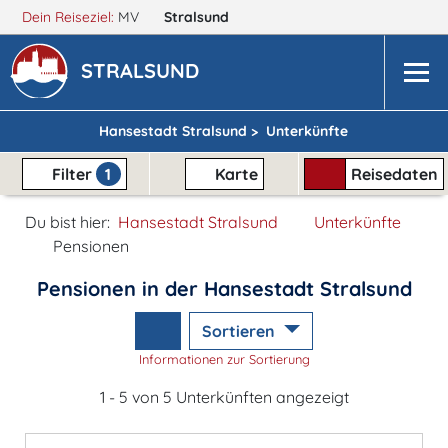
Dein Reiseziel:
MV
Stralsund
STRALSUND
Hansestadt Stralsund >
Unterkünfte
Filter
1
Karte
Reisedaten
Du bist hier:
Hansestadt Stralsund
Unterkünfte
Pensionen
Pensionen in der Hansestadt Stralsund
Sortieren
Informationen zur Sortierung
1 - 5 von 5 Unterkünften angezeigt