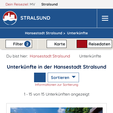
Dein Reiseziel:
MV
Stralsund
STRALSUND
Hansestadt Stralsund >
Unterkünfte
Filter
2
Karte
Reisedaten
Du bist hier:
Hansestadt Stralsund
Unterkünfte
Unterkünfte in der Hansestadt Stralsund
Sortieren
Informationen zur Sortierung
1 - 15 von 15 Unterkünften angezeigt