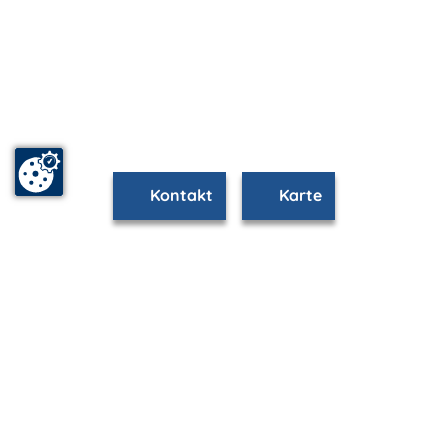
Kontakt
Karte
www.stralsund.m-vp.de ist Teil von
mvp.de - Urlaub & Freizeit