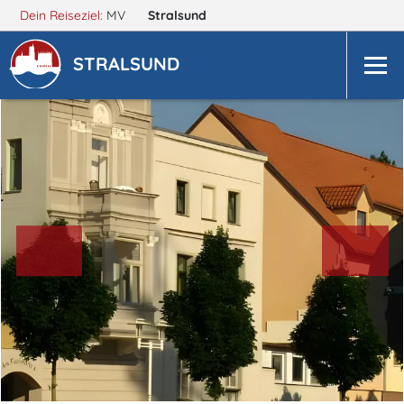
Dein Reiseziel:
MV
Stralsund
STRALSUND