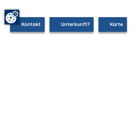
Kontakt
Unterkunft?
Karte
www.stralsund.m-vp.de ist Teil von
mvp.de - Urlaub & Freizeit
© 2026
MANET Marketing GmbH
Newsletter