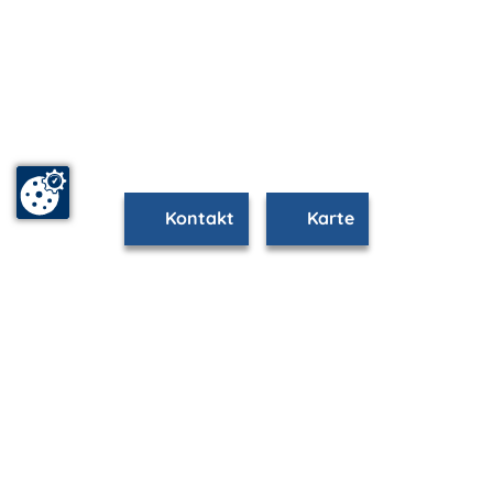
Kontakt
Karte
www.stralsund.m-vp.de ist Teil von
mvp.de - Urlaub & Freizeit