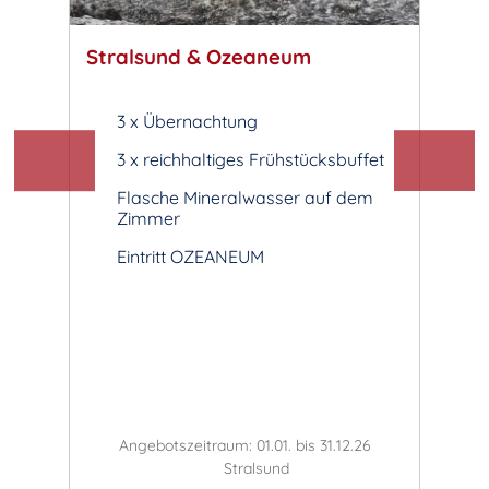
Stralsund & Ozeaneum
Somm
te mit
3 x Übernachtung
5
3 x reichhaltiges Frühstücksbuffet
5 
t
Flasche Mineralwasser auf dem
F
Zimmer
Z
Eintritt OZEANEUM
..
.26
Angebotszeitraum: 01.01. bis 31.12.26
An
Stralsund