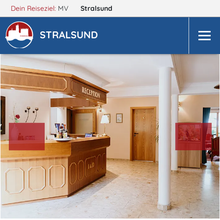
Dein Reiseziel:
MV
Stralsund
STRALSUND