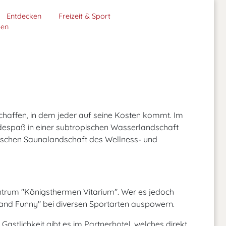
Entdecken
Freizeit & Sport
men
haffen, in dem jeder auf seine Kosten kommt. Im
espaß in einer subtropischen Wasserlandschaft
alischen Saunalandschaft des Wellness- und
entrum "Königsthermen Vitarium". Wer es jedoch
t and Funny" bei diversen Sportarten auspowern.
astlichkeit gibt es im Partnerhotel, welches direkt