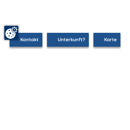
Kontakt
Unterkunft?
Karte
www.stralsund.m-vp.de ist Teil von
mvp.de - Urlaub & Freizeit
© 2026
MANET Marketing GmbH