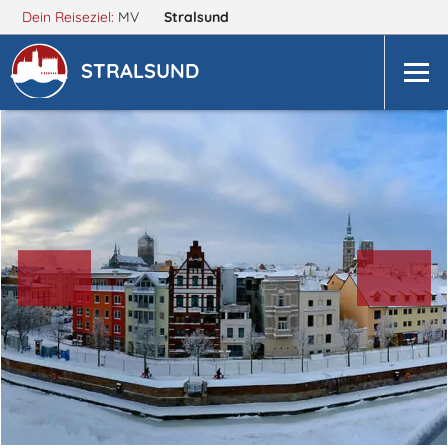
Dein Reiseziel:
MV
Stralsund
STRALSUND