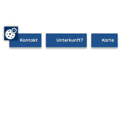
Kontakt
Unterkunft?
Karte
www.stralsund.m-vp.de ist Teil von
mvp.de - Urlaub & Freizeit
© 2026
MANET Marketing GmbH