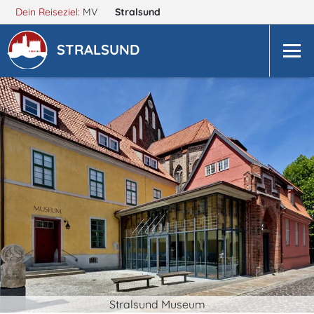
Dein Reiseziel:
MV
Stralsund
STRALSUND
Stralsund Museum