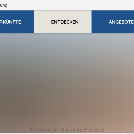
ung
RKÜNFTE
ENTDECKEN
ANGEBOTE
Fahrradtour - Rundkurs Stralsund