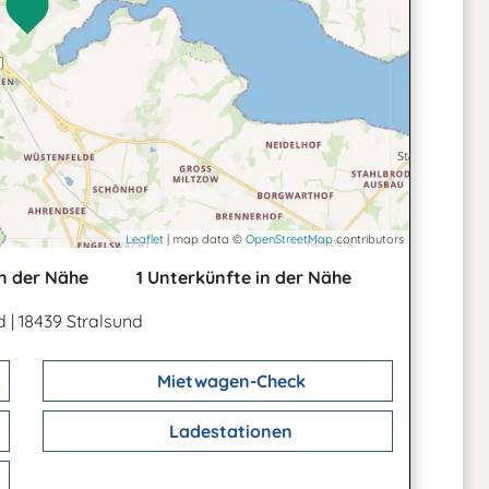
Leaflet
| map data ©
OpenStreetMap
contributors
n der Nähe
1 Unterkünfte in der Nähe
nd
|
18439 Stralsund
Mietwagen-Check
Ladestationen