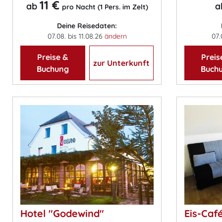
11 €
ab
a
pro Nacht (1 Pers. im Zelt)
Deine Reisedaten:
07.08. bis 11.08.26
ändern
07.
Preise &
Preis
zur Unterkunft
Buchung
Buch
Hotel "Godewind"
Eis-Caf