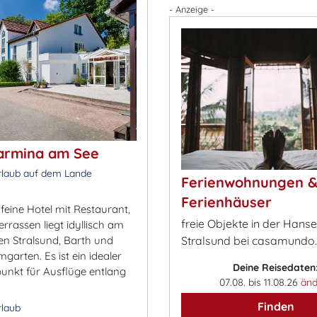
- Anzeige -
armina am See
rlaub auf dem Lande
Ferienwohnungen 
Ferienhäuser
 feine Hotel mit Restaurant,
freie Objekte in der Hans
rrassen liegt idyllisch am
en Stralsund, Barth und
Stralsund bei casamundo
garten. Es ist ein idealer
Deine Reisedaten
nkt für Ausflüge entlang
07.08. bis 11.08.26
änd
Finden
rlaub