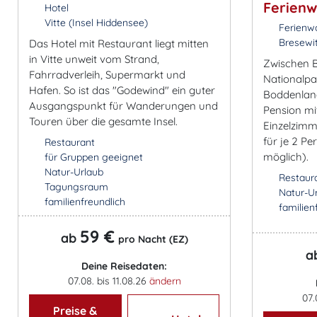
Ferien
Hotel
Vitte (Insel Hiddensee)
Ferienw
Bresewi
Das Hotel mit Restaurant liegt mitten
in Vitte unweit vom Strand,
Zwischen B
Fahrradverleih, Supermarkt und
Nationalp
Hafen. So ist das "Godewind" ein guter
Boddenland
Ausgangspunkt für Wanderungen und
Pension mi
Touren über die gesamte Insel.
Einzelzim
für je 2 P
Restaurant
möglich).
für Gruppen geeignet
Natur-Urlaub
Restaur
Tagungsraum
Natur-U
familienfreundlich
familien
59 €
ab
pro Nacht (EZ)
a
Deine Reisedaten:
07.08. bis 11.08.26
ändern
07.
Preise &