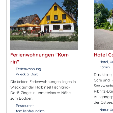
Ferienwohnungen "Kum
Hotel C
rin"
Hotel, U
Karnin
Ferienwohnung
Wieck a. Darß
Das kleine,
Café und Te
Die beiden Ferienwohnungen liegen in
See zwisch
Wieck auf der Halbinsel Fischland-
Ribnitz-Dam
Darß-Zingst in unmittelbarer Nähe
Ausgangspu
zum Bodden.
der Ostsee.
Restaurant
Natur-U
familienfreundlich