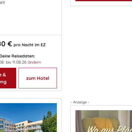
ant
80 €
pro Nacht im EZ
Deine Reisedaten:
08. bis 11.08.26
ändern
e &
zum Hotel
ung
- Anzeige -