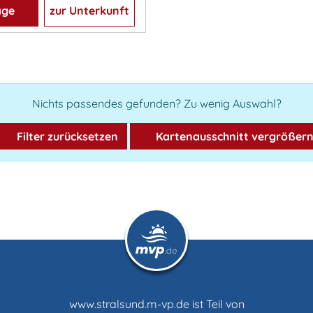
age
zur Unterkunft
Nichts passendes gefunden? Zu wenig Auswahl?
Filter zurücksetzen
Kartenausschnitt vergrößer
www.stralsund.m-vp.de ist Teil von