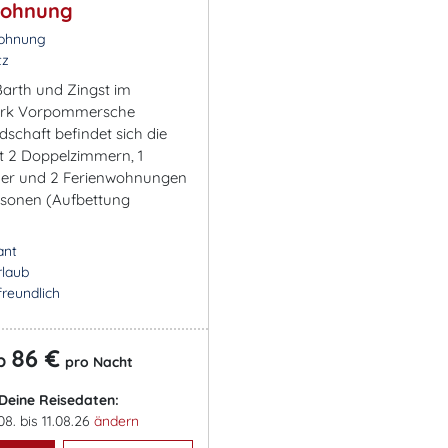
wohnung
ohnung
tz
arth und Zingst im
ark Vorpommersche
schaft befindet sich die
t 2 Doppelzimmern, 1
mer und 2 Ferienwohnungen
ersonen (Aufbettung
ant
rlaub
freundlich
86 €
b
pro Nacht
Deine Reisedaten:
08. bis 11.08.26
ändern