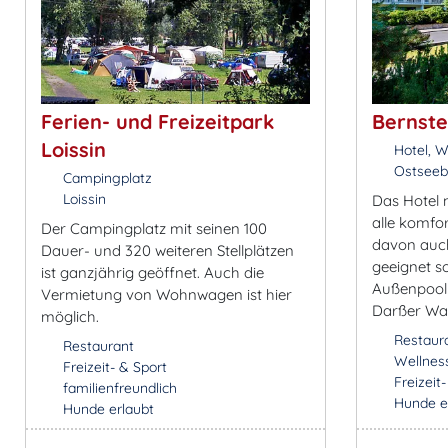
Ferien- und Freizeitpark
Bernste
Loissin
Hotel, W
Ostseeb
Campingplatz
Loissin
Das Hotel 
alle komfor
Der Campingplatz mit seinen 100
davon auch
Dauer- und 320 weiteren Stellplätzen
geeignet s
ist ganzjährig geöffnet. Auch die
Außenpool
Vermietung von Wohnwagen ist hier
Darßer Wal
möglich.
Restaur
Restaurant
Wellnes
Freizeit- & Sport
Freizeit
familienfreundlich
Hunde e
Hunde erlaubt