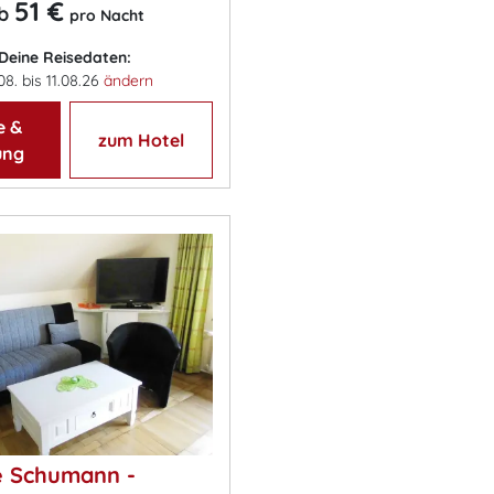
51 €
b
pro Nacht
Deine Reisedaten:
08. bis 11.08.26
ändern
e &
zum Hotel
ung
é Schumann -