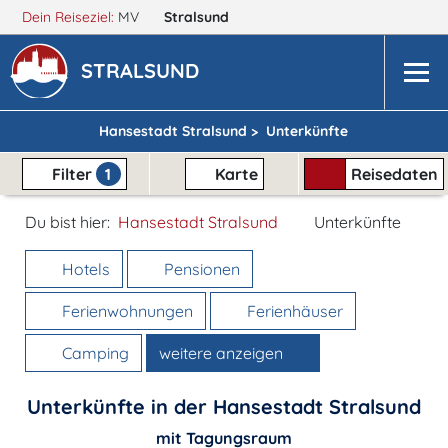
Dein Reiseziel:
MV
Stralsund
STRALSUND
Hansestadt Stralsund >
Unterkünfte
Filter
1
Karte
Reisedaten
Du bist hier:
Hansestadt Stralsund
Unterkünfte
Hotels
Pensionen
Ferienwohnungen
Ferienhäuser
Camping
weitere anzeigen
Unterkünfte in der Hansestadt Stralsund
mit Tagungsraum