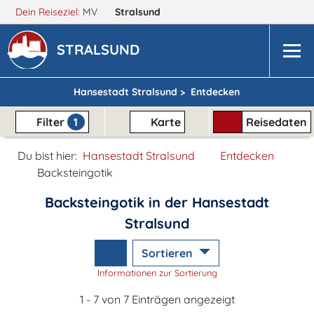
Dein Reiseziel:
MV
Stralsund
STRALSUND
Hansestadt Stralsund >
Entdecken
Filter
1
Karte
Reisedaten
Du bist hier:
Hansestadt Stralsund
Entdecken
Backsteingotik
Backsteingotik in der Hansestadt
Stralsund
Sortieren
Informationen zur Sortierung
1 - 7 von 7 Einträgen angezeigt