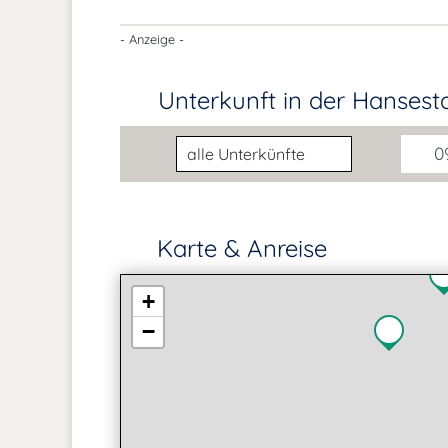
- Anzeige -
Unterkunft in der Hansest
Unterkunftsart
09
Karte & Anreise
+
−