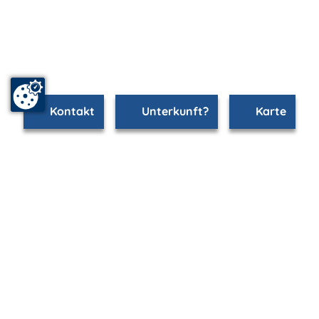
Kontakt
Unterkunft?
Karte
www.stralsund.m-vp.de ist Teil von
mvp.de - Urlaub & Freizeit
© 2026
MANET Marketing GmbH