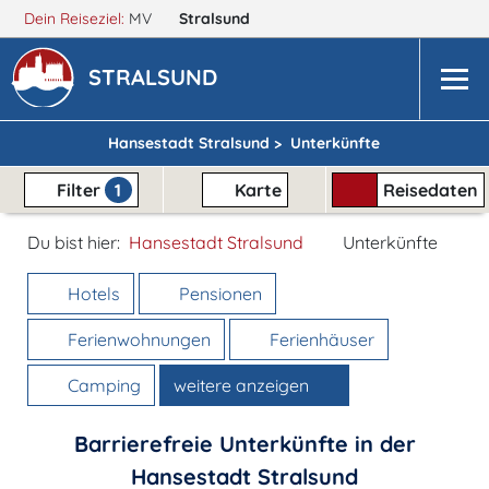
Dein Reiseziel:
MV
Stralsund
STRALSUND
Hansestadt Stralsund >
Unterkünfte
Filter
1
Karte
Reisedaten
Du bist hier:
Hansestadt Stralsund
Unterkünfte
Hotels
Pensionen
Ferienwohnungen
Ferienhäuser
Camping
weitere anzeigen
Barrierefreie Unterkünfte in der
Hansestadt Stralsund