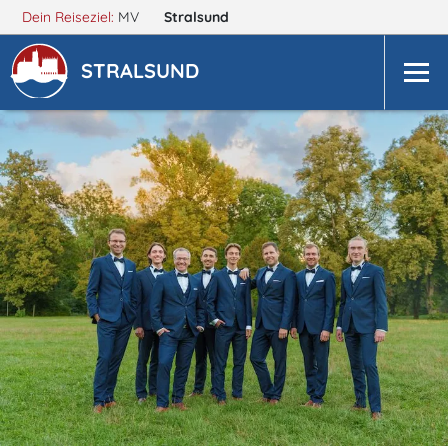
Dein Reiseziel:
MV
Stralsund
STRALSUND