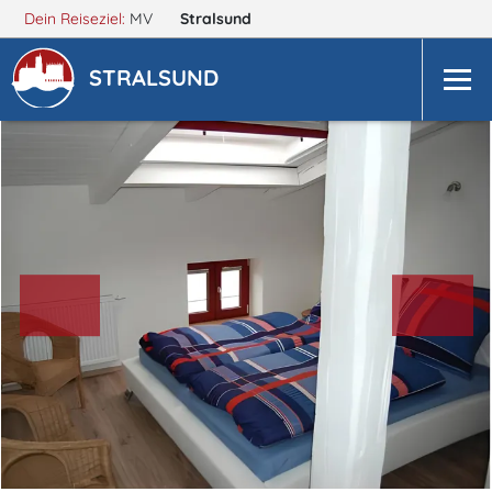
Dein Reiseziel:
MV
Stralsund
STRALSUND