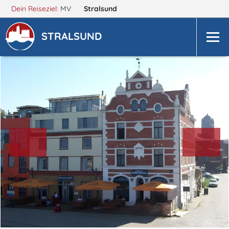
Dein Reiseziel:
MV
Stralsund
STRALSUND