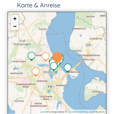
Karte & Anreise
+
−
2
Leaflet
| map data ©
OpenStreetMap
contributors