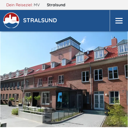
Dein Reiseziel:
MV
Stralsund
STRALSUND