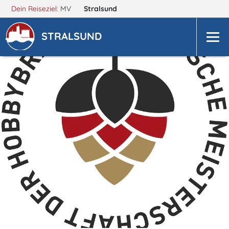
Dein Reiseziel:
MV
Stralsund
STRALSUND