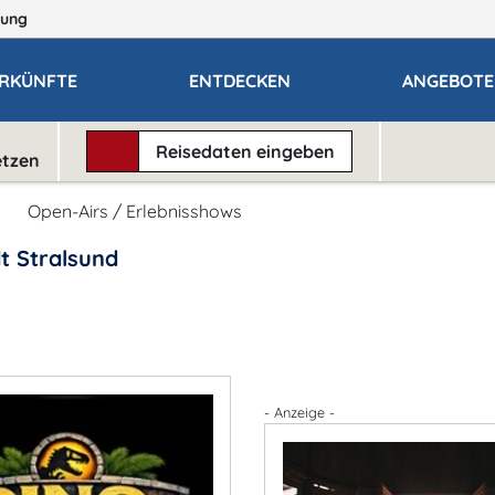
ung
RKÜNFTE
ENTDECKEN
ANGEBOTE
Reisedaten
eingeben
etzen
Open-Airs / Erlebnisshows
t Stralsund
- Anzeige -