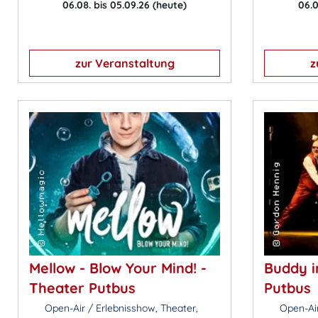
06.08. bis 05.09.26
(heute)
06.0
zur Veranstaltung
z
Mellow - Blow Your Mind! -
Buddy i
Theater Putbus
Putbus
Open-Air / Erlebnisshow, Theater,
Open-Air