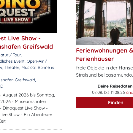
st Live Show -
shafen Greifswald
Ferienwohnungen 
atur / Tour,
Ferienhäuser
dliches Event, Open-Air /
w, Theater, Musical, Bühne &
freie Objekte in der Hans
Stralsund bei casamundo
hafen Greifswald,
LD
Deine Reisedaten
07.08. bis 11.08.26
änd
5. August 2026 bis Sonntag,
t 2026 - Museumshafen
Finden
 - Dinoquest Live Show -
Live Show - Ein Abenteuer
eit