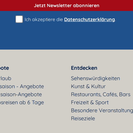
Jetzt Newsletter
abonnieren
Ich akzeptiere die
Datenschutzerklärung
.
ote
Entdecken
rlaub
Sehenswürdigkeiten
saison - Angebote
Kunst & Kultur
saison-Angebote
Restaurants, Cafés, Bars
sreisen ab 6 Tage
Freizeit & Sport
Besondere Veranstaltun
Reiseziele