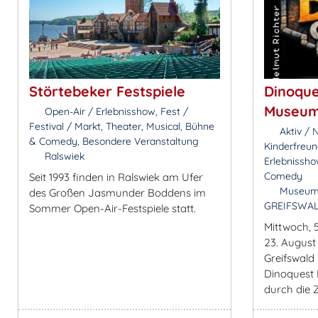
Störtebeker Festspiele
Dinoque
Museum
Open-Air / Erlebnisshow, Fest /
Festival / Markt, Theater, Musical, Bühne
Aktiv / N
& Comedy, Besondere Veranstaltung
Kinderfreun
Ralswiek
Erlebnissho
Comedy
Seit 1993 finden in Ralswiek am Ufer
Museums
des Großen Jasmunder Boddens im
GREIFSWA
Sommer Open-Air-Festspiele statt.
Mittwoch, 
23. Augus
Greifswald
Dinoquest 
durch die Z