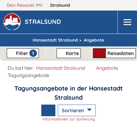
Dein Reiseziel:
MV
Stralsund
STRALSUND
Hansestadt Stralsund >
Angebote
Filter
1
Karte
Reisedaten
Du bist hier:
Hansestadt Stralsund
Angebote
Tagungsangebote
Tagungsangebote in der Hansestadt
Stralsund
Sortieren
Informationen zur Sortierung