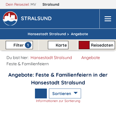
Dein Reiseziel:
MV
Stralsund
STRALSUND
Hansestadt Stralsund >
Angebote
Filter
1
Karte
Reisedaten
Du bist hier:
Hansestadt Stralsund
Angebote
Feste & Familienfeiern
Angebote: Feste & Familienfeiern in der
Hansestadt Stralsund
Sortieren
Informationen zur Sortierung