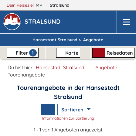
Dein Reiseziel:
MV
Stralsund
STRALSUND
Hansestadt Stralsund >
Angebote
Filter
1
Karte
Reisedaten
Du bist hier:
Hansestadt Stralsund
Angebote
Tourenangebote
Tourenangebote in der Hansestadt
Stralsund
Sortieren
Informationen zur Sortierung
1 - 1 von 1 Angeboten angezeigt