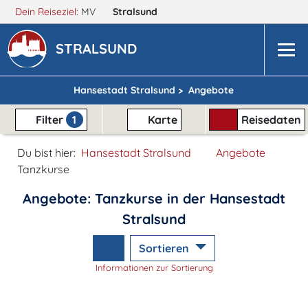
Dein Reiseziel:
MV
Stralsund
STRALSUND
Hansestadt Stralsund >
Angebote
Filter
1
Karte
Reisedaten
Du bist hier:
Hansestadt Stralsund
Angebote
Tanzkurse
Angebote: Tanzkurse in der Hansestadt
Stralsund
Sortieren
Informationen zur Sortierung